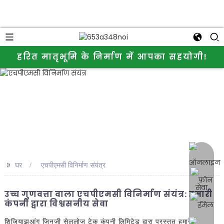
हरित मातृभूमि के निर्माण में आपका सहयोगी!
ऑनलाइन
>>
घर
एचपीएमसी विनिर्माण संयंत्र
उच्च गुणवत्ता वाला एचपीएमसी विनिर्माण संयंत्र: हमारी
कंपनी द्वारा विश्वसनीय सेवा
शिजियाझुआंग जिनजी सेलुलोज टेक कंपनी लिमिटेड द्वारा प्रस्तुत हमारे