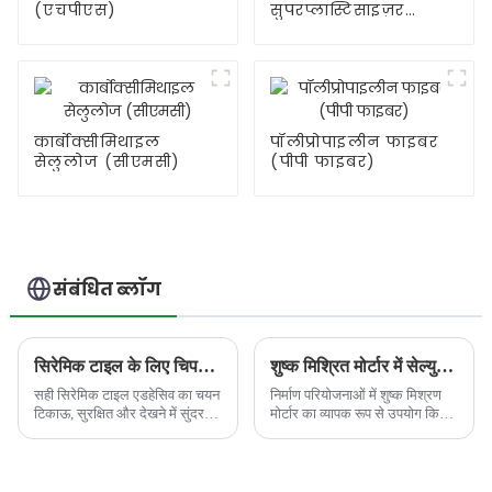
(एचपीएस)
सुपरप्लास्टिसाइज़र
(पीसीई)
कार्बोक्सीमिथाइल
पॉलीप्रोपाइलीन फाइबर
सेलुलोज (सीएमसी)
(पीपी फाइबर)
संबंधित ब्लॉग
सिरेमिक टाइल के लिए चिपकने वाला पदार्थ कैसे चुनें?
शुष्क मिश्रित मोर्टार में सेल्युलोज ईथर द्वारा जल प्रतिधारण की भूमिका का सरल विश्लेषण
सही सिरेमिक टाइल एडहेसिव का चयन
निर्माण परियोजनाओं में शुष्क मिश्रण
टिकाऊ, सुरक्षित और देखने में सुंदर
मोर्टार का व्यापक रूप से उपयोग किया
टाइलिंग के लिए बेहद महत्वपूर्ण है।
जाता है क्योंकि यह उपयोग में आसान
गलत एडहेसिव का इस्तेमाल करने से
और कुशल है। इसमें सीमेंट, रेत और
टाइलें टूट सकती हैं, उखड़ सकती हैं...
अन्य योजक पदार्थ होते हैं, जिनमें से
सेल्युलोज ईथर एक महत्वपूर्ण भूमिका