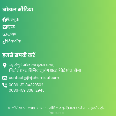
सोशल मीडिया
फेसबुक
ट्विटर
यूट्यूब
टिकटॉक
हमसे संपर्क करें
न्यू सेंचुरी मॉल का दूसरा चरण,
जिंझोउ शहर, शिजियाझुआंग शहर, हेबेई प्रांत, चीन।
contact@jinjichemical.com
0086-311 84320502
0086-159 3081 2945
© कॉपीराइट - 2010-2026 : सर्वाधिकार सुरक्षित।
साइट मैप
-
साइटमैप ट्रांस
-
Resource