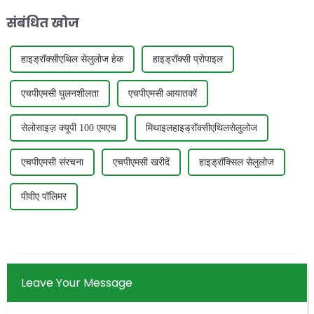
निभाता है।
संबंधित खोज
हाइड्रॉक्सीएथिल सेलुलोज हेक
हाइड्रॉक्सी प्रोपाइल
एचपीएमसी घुलनशीलता
एचपीएमसी आयातकों
सेलोसाइज़ क्यूपी 100 एमएच
मिथाइलहाइड्रॉक्सीएथिलसेलुलोज
एचपीएमसी संरचना
एचपीएमसी खरीदें
हाइड्रॉक्सिल सेलुलोज
पीवीए पॉलिमर
Leave Your Message