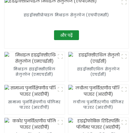
हाइड्रॉक्सीप्रोपाइल मिथाइल सेलुलोज (एचपीएमसी)
और पढ़ें
मिथाइल हाइड्रॉक्सीएथिल
हाइड्रॉक्सीएथिल सेलुलोज
सेलुलोज (एमएचईसी)
(एचईसी)
सामान्य पुनर्विक्षेपणीय पॉलिमर
लचीला पुनर्वितरणीय पॉलिमर
पाउडर (आरडीपी)
पाउडर (आरडीपी)