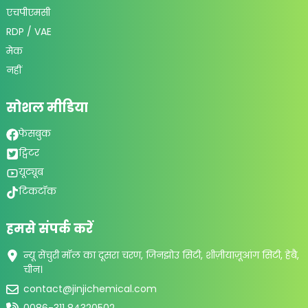
एचपीएमसी
RDP / VAE
मेक
नहीं
सोशल मीडिया
फेसबुक
ट्विटर
यूट्यूब
टिकटॉक
हमसे संपर्क करें
न्यू सेंचुरी मॉल का दूसरा चरण, जिनझोउ सिटी, शीज़ीयाज़ूआंग सिटी, हेबै,
चीन।
contact@jinjichemical.com
0086-311 84320502